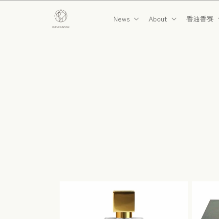
コンテ
ンツに
News
About
香油香寮
進む