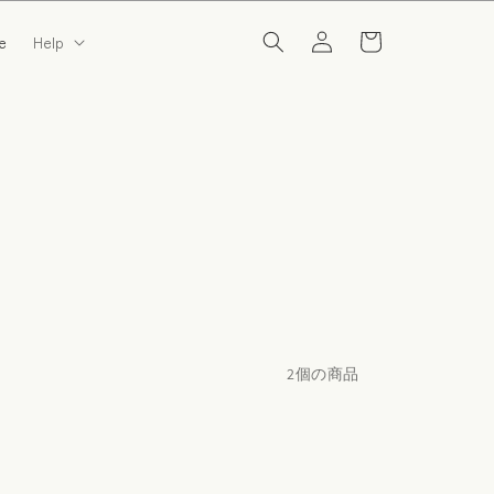
カ
ン/
ー
e
Help
会
ト
員
登
録
2個の商品