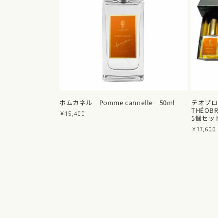
ポムカネル Pomme cannelle 50ml
テオブ
THÉOBR
通
¥15,400
5個セッ
常
通
¥17,600
価
常
格
価
格