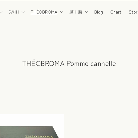
5W1H
THÉOBROMA
暦＋暦
Blog
Chart
Stor
コ
THÉOBROMA Pomme cannelle
レ
ク
シ
ョ
ン
: