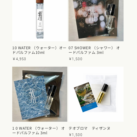
10 WATER （ウォーター）オー
07 SHOWER （シャワー） オ
ドパルファム10ml
ードパルファム 3ml
通
¥4,950
通
¥1,500
常
常
価
価
格
格
1 0 WATER （ウォーター） オ
テオブロマ ティザンヌ
ードパルファム 3ml
通
¥1,500