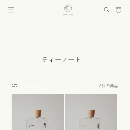
コンテ
カ
ンツに
ー
進む
ト
コ
ティーノート
レ
ク
シ
絞り込む
8個の商品
ョ
ン
: