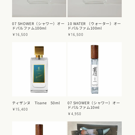
07 SHOWER（シャワー）オー
10 WATER （ウォーター）オー
ドパルファム100ml
ドパルファム100ml
通
¥16,500
通
¥16,500
常
常
価
価
格
格
ティザンヌ Tisane 50ml
07 SHOWER（シャワー）オー
ドパルファム10ml
通
¥15,400
通
¥4,950
常
常
価
価
格
格