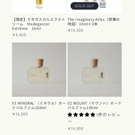
SOLD OUT
【限定】マダガスカルエクスト
The Imaginary Atlas（想像の
リーム Madagascar
地図）10ml×3本
Extrême 10ml
通
¥14,300
通
¥6,600
常
常
価
価
格
格
01 MINERAL （ミネラル）オー
02 MOUNT（マウント）オード
ドパルファム100ml
パルファム100ml
通
¥16,500
1件のレビュ
常
ー
価
通
¥16,500
格
常