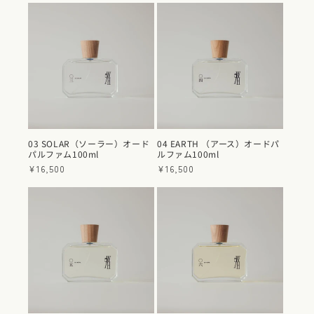
価
格
03 SOLAR（ソーラー）オード
04 EARTH （アース）オードパ
パルファム100ml
ルファム100ml
通
¥16,500
通
¥16,500
常
常
価
価
格
格