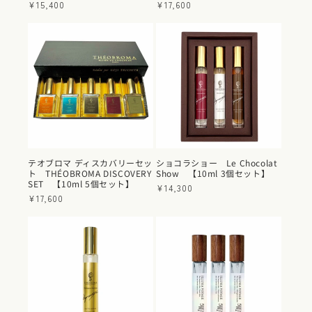
通
¥15,400
通
¥17,600
常
常
価
価
格
格
テオブロマ ディスカバリーセッ
ショコラショー Le Chocolat
ト THÉOBROMA DISCOVERY
Show 【10ml 3個セット】
SET 【10ml 5個セット】
通
¥14,300
通
¥17,600
常
常
価
価
格
格