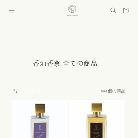
コンテ
カ
ンツに
ー
進む
ト
コ
香油香尞 全ての商品
レ
ク
シ
絞り込む
444個の商品
ョ
ン
: