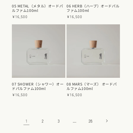
05 METAL（メタル）オードパ
06 HERB（ハーブ）オードパル
ルファム100ml
ファム100ml
通
¥16,500
通
¥16,500
常
常
価
価
格
格
07 SHOWER（シャワー）オー
08 MARS（マーズ） オードパ
ドパルファム100ml
ルファム100ml
通
¥16,500
通
¥16,500
常
常
価
価
格
格
1
…
2
3
28