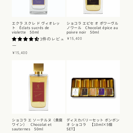
エクラ スクレ ド ヴィオレッ
ショコラ エピセ オ ポワーヴル
ト Éclats sucrés de
ノワール Chocolat épice au
violette 50ml
poivre noir 50ml
3件のレビュ
通
¥15,400
常
ー
価
通
¥15,400
格
常
価
格
ショコラ エ ソーテルヌ（貴腐
ディスカバリーセット ボンボン
ワイン） Chocolat et
オ ショコラ 【10ml×5個
sauternes 50ml
SET】