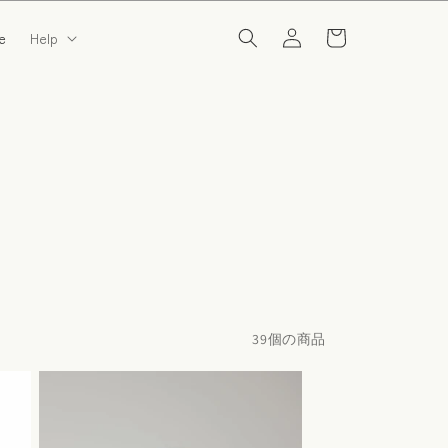
カ
ン/
ー
e
Help
会
ト
員
登
録
39個の商品