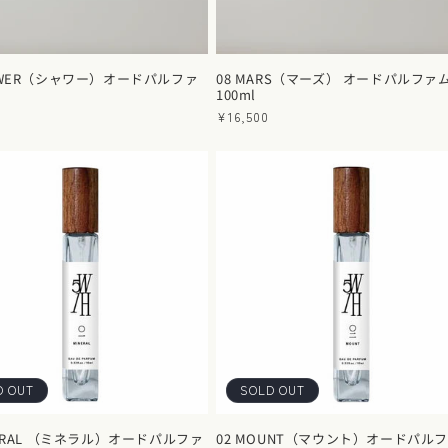
HOWER（シャワー）オードパルファ
08 MARS（マーズ） オードパルファ
100ml
通
¥16,500
常
価
格
D OUT
SOLD OUT
NERAL （ミネラル）オードパルファ
02 MOUNT（マウント）オードパル