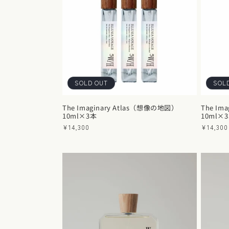
SOLD OUT
SOL
The Imaginary Atlas（想像の地図）
The Im
10ml×3本
10ml×
通
¥14,300
通
¥14,300
常
常
価
価
格
格