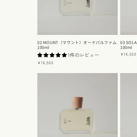
02 MOUNT（マウント）オードパルファム
03 S
100ml
100ml
1件のレビュー
通
¥16,500
常
通
¥16,500
価
常
格
価
格