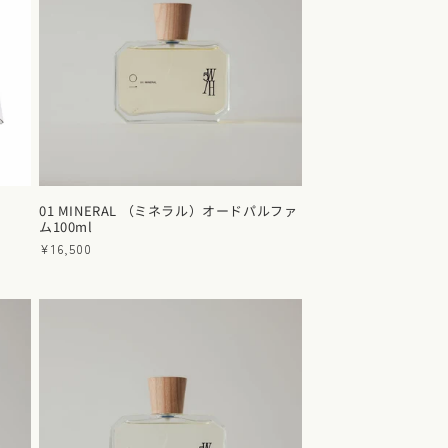
01 MINERAL （ミネラル）オードパルファ
ム100ml
通
¥16,500
常
価
格