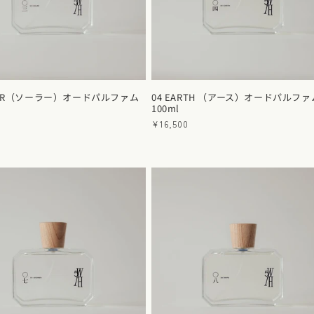
OLAR（ソーラー）オードパルファム
04 EARTH （アース）オードパルファ
100ml
通
¥16,500
常
価
格