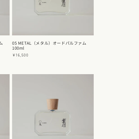
ム
05 METAL（メタル）オードパルファム
100ml
通
¥16,500
常
価
格