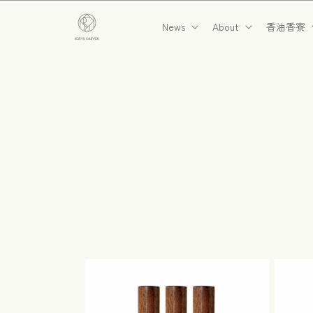
コンテ
ンツに
News
About
香油香寮
進む