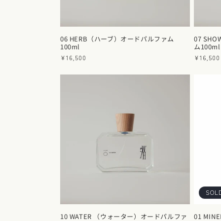
06 HERB（ハーブ）オードパルファム
07 S
100ml
ム100ml
通
¥16,500
通
¥16,500
常
常
価
価
格
格
SOL
10 WATER （ウォーター）オードパルファ
01 MI