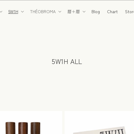
5W1H
THÉOBROMA
暦＋暦
Blog
Chart
Stor
コ
5W1H ALL
レ
ク
シ
ョ
ン
: