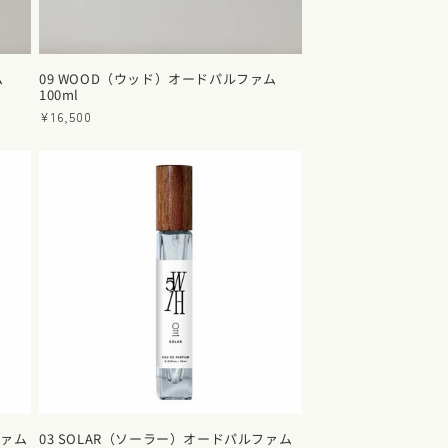
ム
09 WOOD（ウッド）オードパルファム
100ml
通
¥16,500
常
価
格
ファム
03 SOLAR（ソーラー）オードパルファム