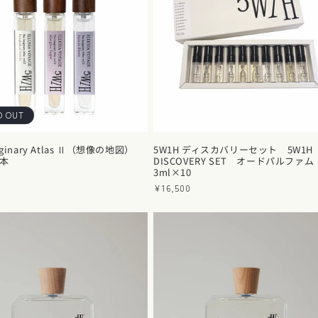
D OUT
aginary Atlas Ⅱ（想像の地図）
5W1H ディスカバリーセット 5W1H
3本
DISCOVERY SET オードパルファム
3ml×10
通
¥16,500
常
価
格