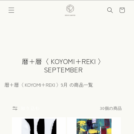
コンテ
カ
ンツに
ー
進む
ト
コ
暦＋暦〈 KOYOMI＋REKI 〉
レ
SEPTEMBER
ク
暦＋暦〈 KOYOMI＋REKI 〉9月 の商品一覧
シ
ョ
ン
絞り込む
30個の商品
: