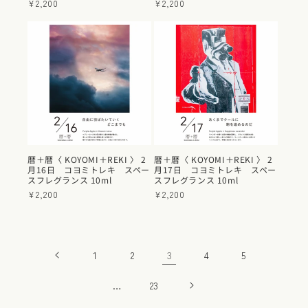
通
¥2,200
通
¥2,200
常
常
価
価
格
格
暦＋暦〈 KOYOMI＋REKI 〉 2
暦＋暦〈 KOYOMI＋REKI 〉 2
月16日 コヨミトレキ スペー
月17日 コヨミトレキ スペー
スフレグランス 10ml
スフレグランス 10ml
通
¥2,200
通
¥2,200
常
常
価
価
格
格
3
1
2
4
5
…
23