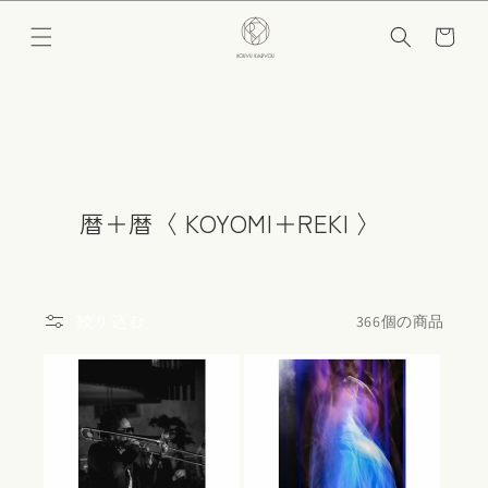
コンテ
カ
ンツに
ー
進む
ト
コ
暦＋暦〈 KOYOMI＋REKI 〉
レ
ク
シ
絞り込む
366個の商品
ョ
ン
: