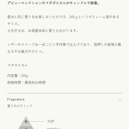
ン
ン
デビューコレクションのマダガスカルがキャンドルで登場。
キ
キ
ャ
ャ
香水と同じ香りをお楽しみいただける、240ｇというボリューム感のある
ン
ン
サイズ。
ド
ド
火を灯せば、お部屋全体に香りが広がります。
ル
ル
（マ
（マ
レザーのスリーブは一点ごとに手作業で仕上げており、箔押しの表情が異
ダ
ダ
なるのも魅力のひとつ。
ガ
ガ
ス
ス
マダガスカル
カ
カ
内容量：240g
ル）
ル）
燃焼時間：最長約60時間
の
の
数
数
量
量
Fragrance
香りのピラミッド
を
を
減
増
ら
や
す
す