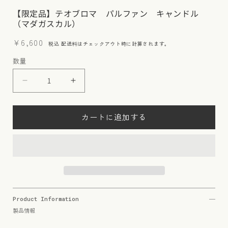
【限定品】テオブロマ パルファン キャンドル
（マダガスカル）
通
¥6,600
税込
配送料
はチェックアウト時に計算されます。
常
数量
価
格
【限
【限
定
定
品】
品】
カートに追加する
テ
テ
オ
オ
ブ
ブ
ロ
ロ
マ
マ
パ
パ
ル
ル
Product Information
フ
フ
製品情報
ァ
ァ