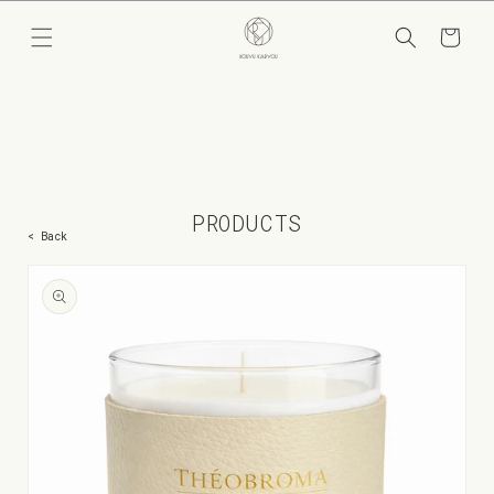
コンテ
カ
ンツに
ー
進む
ト
PRODUCTS
< Back