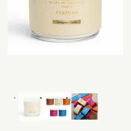
モ
モ
ー
ー
ダ
ダ
ル
ル
で
で
メ
メ
デ
デ
ィ
ィ
ア
ア
(1)
(2)
を
を
開
開
く
く