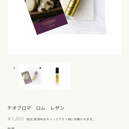
モ
モ
ー
ー
ダ
ダ
ル
ル
で
で
メ
メ
デ
デ
ィ
ィ
ア
ア
(1)
(2)
テオブロマ ロム レザン
を
を
開
開
通
¥1,500
く
く
税込
配送料
はチェックアウト時に計算されます。
常
数量