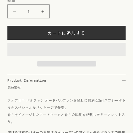
価
格
テ
テ
オ
オ
ブ
ブ
カートに追加する
ロ
ロ
マ
マ
ロ
ロ
ム
ム
レ
レ
ザ
ザ
ン
ン
Product Information
の
の
製品情報
数
数
量
量
テオブロマ パルファン オードパルファンお試しに最適な3mlスプレーボト
を
を
ルがスペシャルなパッケージで登場。
減
増
香りをイメージしたアートワークと香りの説明を記載したリーフレット入
ら
や
り。
す
す
溶ける寸前のバターの風味はラムレーズンの甘くリッチなバランスで美味