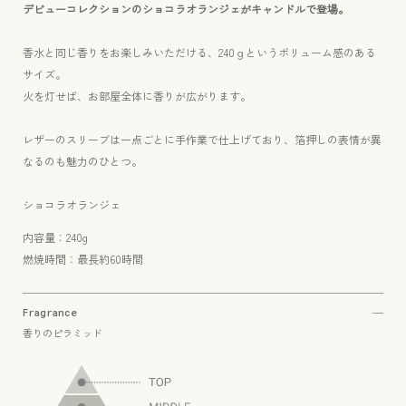
ン
ン
デビューコレクションのショコラオランジェがキャンドルで登場。
キ
キ
ャ
ャ
香水と同じ香りをお楽しみいただける、240ｇというボリューム感のある
ン
ン
サイズ。
ド
ド
火を灯せば、お部屋全体に香りが広がります。
ル
ル
（シ
（シ
レザーのスリーブは一点ごとに手作業で仕上げており、箔押しの表情が異
ョ
ョ
なるのも魅力のひとつ。
コ
コ
ラ
ラ
ショコラオランジェ
オ
オ
内容量：240g
ラ
ラ
燃焼時間：最長約60時間
ン
ン
ジ
ジ
ェ）
ェ）
Fragrance
香りのピラミッド
の
の
数
数
量
量
を
を