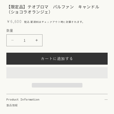
【限定品】テオブロマ パルファン キャンドル
（ショコラオランジェ）
通
¥6,600
税込
配送料
はチェックアウト時に計算されます。
常
数量
価
格
【限
【限
定
定
品】
品】
カートに追加する
テ
テ
オ
オ
ブ
ブ
ロ
ロ
マ
マ
パ
パ
ル
ル
Product Information
フ
フ
製品情報
ァ
ァ