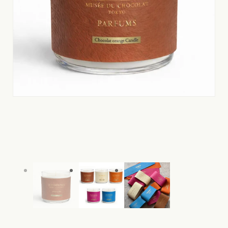
モ
モ
ー
ー
ダ
ダ
ル
ル
で
で
メ
メ
デ
デ
ィ
ィ
ア
ア
(1)
(2)
を
を
開
開
く
く