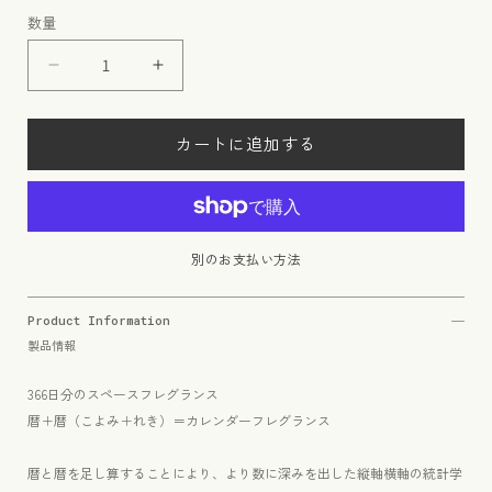
常
数量
価
格
暦
暦
＋
＋
暦
暦
カートに追加する
〈
〈
KOYOMI
KOYOMI
＋
＋
REKI
REKI
〉
〉
別のお支払い方法
12
12
月
月
Product Information
12
12
製品情報
日
日
コ
コ
366日分のスペースフレグランス
ヨ
ヨ
暦＋暦（こよみ＋れき）＝カレンダーフレグランス
ミ
ミ
ト
ト
暦と暦を足し算することにより、より数に深みを出した縦軸横軸の統計学
レ
レ