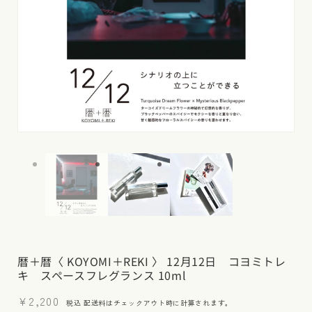
モ
モ
ー
ー
ダ
ダ
ル
ル
で
で
メ
メ
デ
デ
ィ
ィ
ア
ア
(1)
(2)
暦＋暦〈 KOYOMI＋REKI 〉 12月12日 コヨミトレ
を
を
キ スペースフレグランス 10ml
開
開
く
く
通
¥2,200
税込
配送料
はチェックアウト時に計算されます。