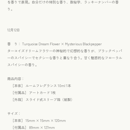
を香りで表現。自分だけの特別な香り、数秘学、ラッキーナンバーの香
キ
キ
り。
ス
ス
ペ
ペ
ー
ー
12月12日
ス
ス
フ
フ
香 り： Turquoise Dream Flower × Mysterious Blackpepper
レ
レ
ターコイズドリームフラワーの神秘的で幻想的な香りが、ブラックペッパ
グ
グ
ーのスパイシーでセクシーな香りと重なり合う。甘く魅惑的なフローラル
ラ
ラ
スパイシーの香り。
ン
ン
ス
ス
商品内容：
10ml
10ml
［本体
］ ルームフレグランス 10ml 1本
の
の
［
付属品］ アートカード 1枚
数
数
［外箱］ スライド式スリーブ箱（紙製）
量
量
を
を
サイズ
：
減
増
［本体］ 15mm × 15mm × 120mm
ら
や
［付属品
］ 89mm × 127mm
す
す