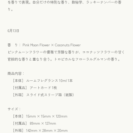
を香りで表現。自分だけの特別な香り、数秘学、ラッキーナンバーの香
キ
キ
り。
ス
ス
ペ
ペ
ー
ー
6月13日
ス
ス
フ
フ
香 り： Pink Moon Flower × Coconuts Flower
レ
レ
ピンクムーンフラワーの優雅で芳醇な香りが、ココナッツフラワーの甘く
グ
グ
官能的な香りと重なり合う。トロピカルなフローラルグルマンの香り。
ラ
ラ
ン
ン
商品内容：
ス
ス
［本体
］ ルームフレグランス 10ml 1本
10ml
10ml
［
付属品］ アートカード 1枚
の
の
［外箱］ スライド式スリーブ箱（紙製）
数
数
量
量
サイズ
：
を
を
［本体］ 15mm × 15mm × 120mm
減
増
［付属品
］ 89mm × 127mm
ら
や
［外箱
］ 142mm × 28mm × 20mm
す
す