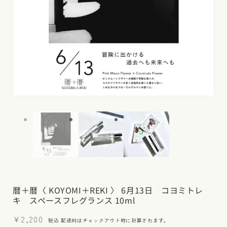
モ
モ
ー
ー
ダ
ダ
ル
ル
で
で
メ
メ
デ
デ
ィ
ィ
ア
ア
(1)
(2)
暦＋暦〈 KOYOMI＋REKI 〉 6月13日 コヨミトレ
を
を
キ スペースフレグランス 10ml
開
開
く
く
通
¥2,200
税込
配送料
はチェックアウト時に計算されます。