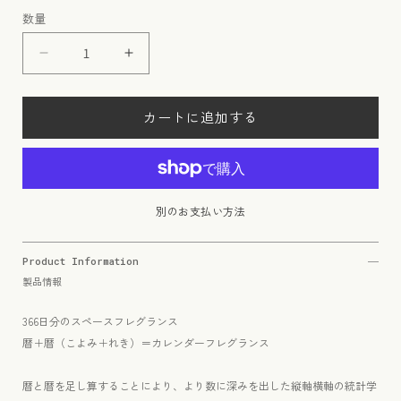
常
数量
価
格
暦
暦
＋
＋
暦
暦
カートに追加する
〈
〈
KOYOMI
KOYOMI
＋
＋
REKI
REKI
〉
〉
別のお支払い方法
6
6
月
月
Product Information
13
13
製品情報
日
日
コ
コ
366日分のスペースフレグランス
ヨ
ヨ
暦＋暦（こよみ＋れき）＝カレンダーフレグランス
ミ
ミ
ト
ト
暦と暦を足し算することにより、より数に深みを出した縦軸横軸の統計学
レ
レ