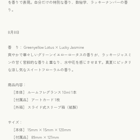
を香りで表現。自分だけの特別な香り、数秘学、ラッキーナンバーの香
キ
キ
り。
ス
ス
ペ
ペ
ー
ー
8月8日
ス
ス
フ
フ
香 り： Greenyellow Lotus × Lucky Jasmine
レ
レ
爽やかで華々しいグリーンイエローロータスの香りが、ラッキージャスミ
グ
グ
ンの甘く官能的な香りと重なり、水中花を感じさせます。真夏にピッタリ
ラ
ラ
な涼し気なスイートフローラルの香り。
ン
ン
ス
ス
商品内容：
10ml
10ml
［本体
］ ルームフレグランス 10ml 1本
の
の
［
付属品］ アートカード 1枚
数
数
［外箱］ スライド式スリーブ箱（紙製）
量
量
を
を
サイズ
：
減
増
［本体］ 15mm × 15mm × 120mm
ら
や
［付属品
］ 89mm × 127mm
す
す