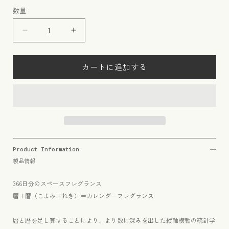
常
数量
価
格
暦
暦
＋
＋
暦
暦
カートに追加する
〈
〈
KOYOMI
KOYOMI
＋
＋
REKI
REKI
〉
〉
8
8
月
月
Product Information
8
8
製品情報
日
日
コ
コ
366日分のスペースフレグランス
ヨ
ヨ
暦＋暦（こよみ＋れき）＝カレンダーフレグランス
ミ
ミ
ト
ト
暦と暦を足し算することにより、より数に深みを出した縦軸横軸の統計学
レ
レ