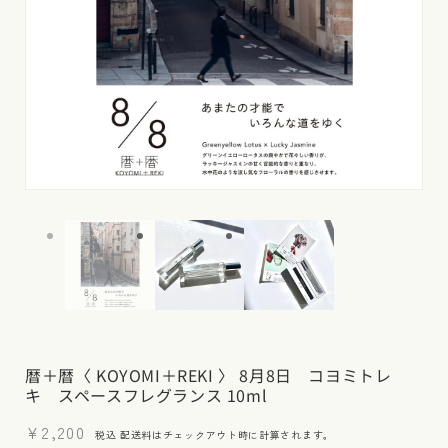
モ
モ
ー
ー
ダ
ダ
ル
ル
で
で
メ
メ
デ
デ
ィ
ィ
ア
ア
(1)
(2)
暦＋暦〈 KOYOMI＋REKI 〉 8月8日 コヨミトレ
を
を
キ スペースフレグランス 10ml
開
開
く
く
通
¥2,200
税込
配送料
はチェックアウト時に計算されます。