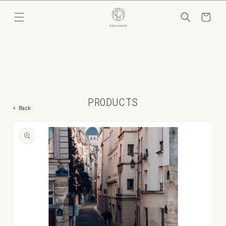
コンテ
カ
ンツに
ー
進む
ト
PRODUCTS
< Back